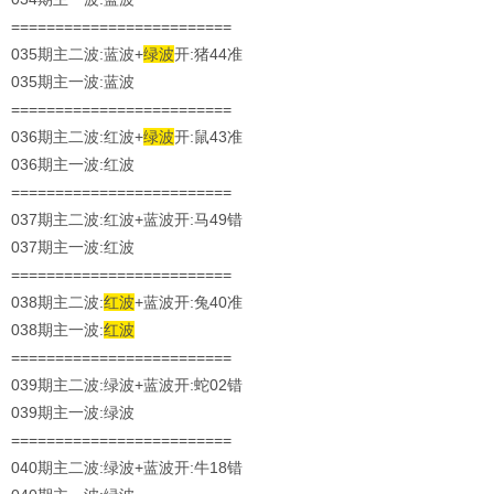
=========================
035期主二波:蓝波+
绿波
开:猪44准
035期主一波:蓝波
=========================
036期主二波:红波+
绿波
开:鼠43准
036期主一波:红波
=========================
037期主二波:红波+蓝波开:马49错
037期主一波:红波
=========================
038期主二波:
红波
+蓝波开:兔40准
038期主一波:
红波
=========================
039期主二波:绿波+蓝波开:蛇02错
039期主一波:绿波
=========================
040期主二波:绿波+蓝波开:牛18错