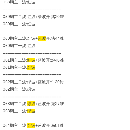
058期主一波:红波
=========================
059期主二波:红波+绿波开:猪20错
059期主一波:红波
=========================
060期主二波:红波+
绿波
开:猪44准
060期主一波:红波
=========================
061期主二波:
红波
+蓝波开:鸡46准
061期主一波:
红波
=========================
062期主二波:绿波+蓝波开:牛30错
062期主一波:绿波
=========================
063期主二波:
绿波
+蓝波开:龙27准
063期主一波:
绿波
=========================
064期主二波:
红波
+蓝波开:马01准