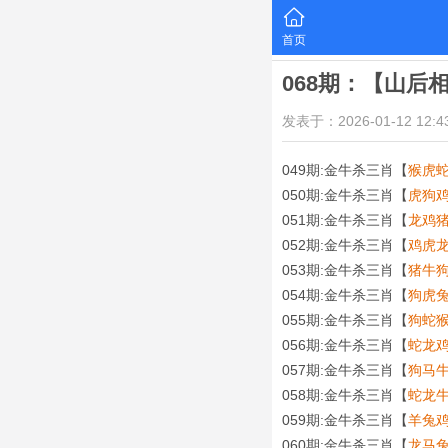
首页
068期：【山后
发表于：2026-01-12 12:43
049期:金牛杀三肖【
猴虎
050期:金牛杀三肖【
虎狗
051期:金牛杀三肖【
龙鸡
052期:金牛杀三肖【
鸡虎
053期:金牛杀三肖【
猪牛
054期:金牛杀三肖【
狗虎
055期:金牛杀三肖【
狗蛇
056期:金牛杀三肖【
蛇龙
057期:金牛杀三肖【
狗马
058期:金牛杀三肖【
蛇龙
059期:金牛杀三肖【
羊兔
060期:金牛杀三肖【
龙马