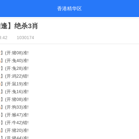
香港精华区
相逢】绝杀3肖
:42
1030174
蛇
】(开:猪08)准!
鸡
】(开:兔40)准!
猪
】(开:兔28)准!
龙
】(开:鸡22)错!
狗
】(开:鼠19)准!
兔
】(开:兔16)准!
猴
】(开:猪08)准!
鸡
】(开:狗33)准!
牛
】(开:猴47)准!
牛
】(开:牛42)错!
鸡
】(开:猪20)准!
兔
】(开:猪44)准!