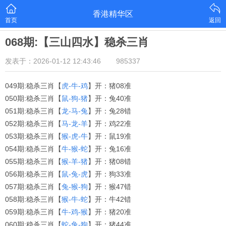
香港精华区
首页
返回
068期:【三山四水】稳杀三肖
发表于：2026-01-12 12:43:46
985337
049期:稳杀三肖【
虎-牛-鸡
】开：猪08准
050期:稳杀三肖【
鼠-狗-猪
】开：兔40准
051期:稳杀三肖【
龙-马-兔
】开：兔28错
052期:稳杀三肖【
马-龙-羊
】开：鸡22准
053期:稳杀三肖【
猴-虎-牛
】开：鼠19准
054期:稳杀三肖【
牛-猴-蛇
】开：兔16准
055期:稳杀三肖【
猴-羊-猪
】开：猪08错
056期:稳杀三肖【
鼠-兔-虎
】开：狗33准
057期:稳杀三肖【
兔-猴-狗
】开：猴47错
058期:稳杀三肖【
猴-牛-蛇
】开：牛42错
059期:稳杀三肖【
牛-鸡-猴
】开：猪20准
060期:稳杀三肖【
蛇-兔-狗
】开：猪44准