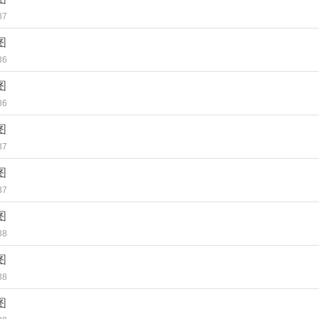
37
图
36
图
36
图
37
图
37
图
38
图
38
图