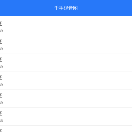
千手观音图
图
39
图
39
图
39
图
39
图
39
图
36
图