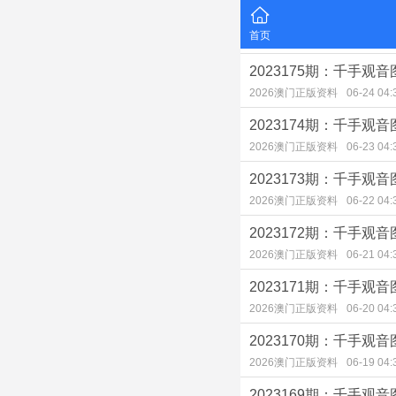
首页
2023175期：千手观音
2026澳门正版资料
06-24 04:
2023174期：千手观音
2026澳门正版资料
06-23 04:
2023173期：千手观音
2026澳门正版资料
06-22 04:
2023172期：千手观音
2026澳门正版资料
06-21 04:
2023171期：千手观音
2026澳门正版资料
06-20 04:
2023170期：千手观音
2026澳门正版资料
06-19 04:
2023169期：千手观音