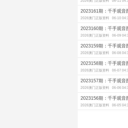
2026澳门正版资料
06-11 04:
2023161期：千手观音
2026澳门正版资料
06-10 04:
2023160期：千手观音
2026澳门正版资料
06-09 04:
2023159期：千手观音
2026澳门正版资料
06-08 04:
2023158期：千手观音
2026澳门正版资料
06-07 04:
2023157期：千手观音
2026澳门正版资料
06-06 04:
2023156期：千手观音
2026澳门正版资料
06-05 04: