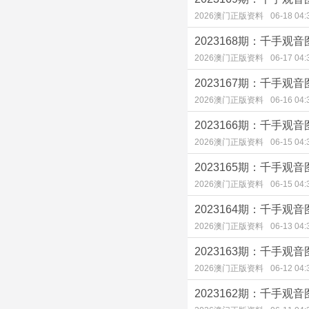
2026澳门正版资料
06-18 04:
2023168期：千手观音
2026澳门正版资料
06-17 04:
2023167期：千手观音
2026澳门正版资料
06-16 04:
2023166期：千手观音
2026澳门正版资料
06-15 04:
2023165期：千手观音
2026澳门正版资料
06-15 04:
2023164期：千手观音
2026澳门正版资料
06-13 04:
2023163期：千手观音
2026澳门正版资料
06-12 04:
2023162期：千手观音