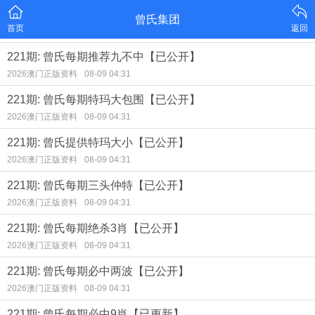
曾氏集团
首页
返回
221期: 曾氏每期推荐九不中【已公开】
2026澳门正版资料
08-09 04:31
221期: 曾氏每期特玛大包围【已公开】
2026澳门正版资料
08-09 04:31
221期: 曾氏提供特玛大小【已公开】
2026澳门正版资料
08-09 04:31
221期: 曾氏每期三头仲特【已公开】
2026澳门正版资料
08-09 04:31
221期: 曾氏每期绝杀3肖【已公开】
2026澳门正版资料
08-09 04:31
221期: 曾氏每期必中两波【已公开】
2026澳门正版资料
08-09 04:31
221期: 曾氏每期必中9肖【已更新】