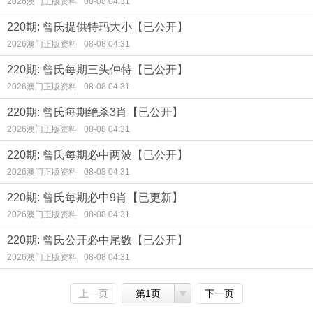
2026澳门正版资料
08-08 04:31
220期: 曾氏提供特玛大小【已公开】
2026澳门正版资料
08-08 04:31
220期: 曾氏每期三头仲特【已公开】
2026澳门正版资料
08-08 04:31
220期: 曾氏每期绝杀3肖【已公开】
2026澳门正版资料
08-08 04:31
220期: 曾氏每期必中两波【已公开】
2026澳门正版资料
08-08 04:31
220期: 曾氏每期必中9肖【已更新】
2026澳门正版资料
08-08 04:31
220期: 曾氏公开必中尾数【已公开】
2026澳门正版资料
08-08 04:31
上一页
第1页
下一页