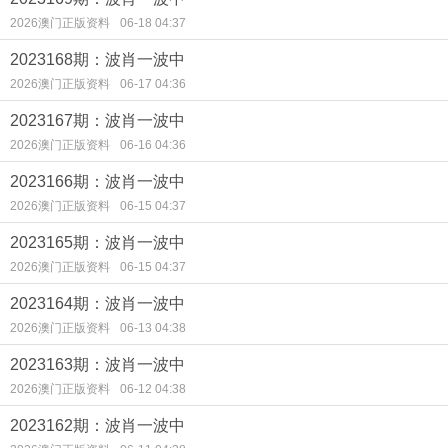
2026澳门正版资料
06-18 04:37
2023168期：波肖一波中
2026澳门正版资料
06-17 04:36
2023167期：波肖一波中
2026澳门正版资料
06-16 04:36
2023166期：波肖一波中
2026澳门正版资料
06-15 04:37
2023165期：波肖一波中
2026澳门正版资料
06-15 04:37
2023164期：波肖一波中
2026澳门正版资料
06-13 04:38
2023163期：波肖一波中
2026澳门正版资料
06-12 04:38
2023162期：波肖一波中